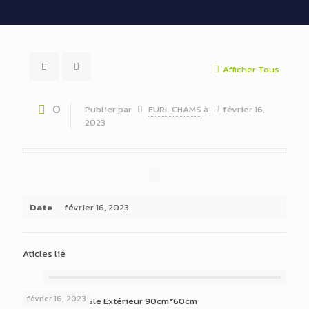
Afficher Tous
0
Publier par
EURL CHAMS
à
février 16,
2023
Date
février 16, 2023
Aticles lié
février 16, 2023
Drapeau nationale Extérieur 90cm*60cm