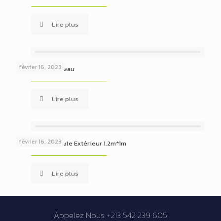
Lire plus
février 16, 2023
Drapeau de bureau
Lire plus
février 16, 2023
Drapeau nationale Extérieur 1.2m*1m
Lire plus
Appelez Nous +213 542 239 605