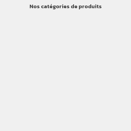
Nos catégories de produits
Plaques de Signalisation
Habillement de Sécurité
Drapeaux Nationales &
Internationales
Chaussures de Sécurité