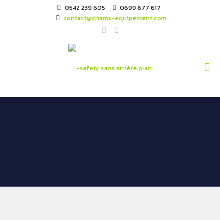
0542 239 605
0699 677 617
contact@chams-equipement.com