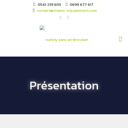
0542 239 605
0699 677 617
contact@chams-equipement.com
Présentation