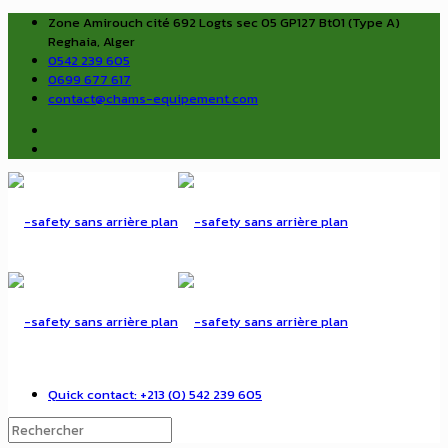
Zone Amirouch cité 692 Logts sec 05 GP127 Bt01 (Type A)
Reghaia, Alger
0542 239 605
0699 677 617
contact@chams-equipement.com
Quick contact: +213 (0) 542 239 605