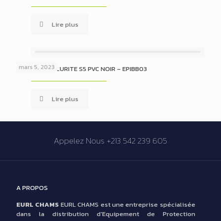
Lire plus
mars 5, 2023
BOTTE DE SECURITE S5 PVC NOIR – EPIBB03
Lire plus
Appelez Nous +213 542 239 605
A PROPOS
EURL CHAMS
EURL CHAMS est une entreprise spécialisée
dans la distribution d'Equipement de Protection