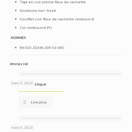
Tige en cuir pleine fleur de vachette
Doublure non-tissé
Soufflet cuir fleur de vachette rembourré
Col rembourré PU
NORMES
EN ISO 20345:2011 S3 SRC
Aticles lié
mars 5, 2023
BOTTE en plastique
Lire plus
mars 5, 2023
BOTTE