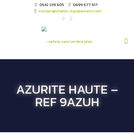
0542 239 605
0699 677 617
contact@chams-equipement.com
AZURITE HAUTE –
REF 9AZUH